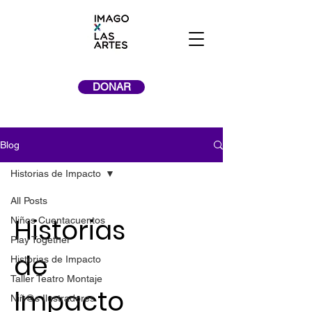
DONAR
Blog
Historias de Impacto
All Posts
Historias
Niños Cuentacuentos
Play Together
de
Historias de Impacto
Taller Teatro Montaje
Impacto
Niñ@s Ilustradores